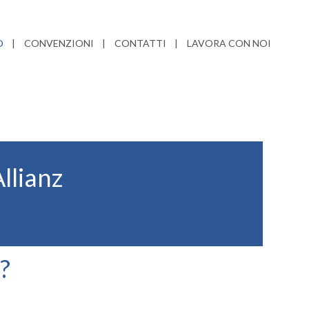
O
CONVENZIONI
CONTATTI
LAVORA CON NOI
llianz
o?