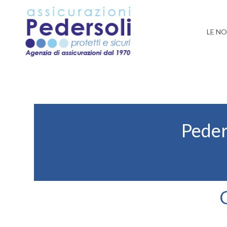
LE NO
Peder
C