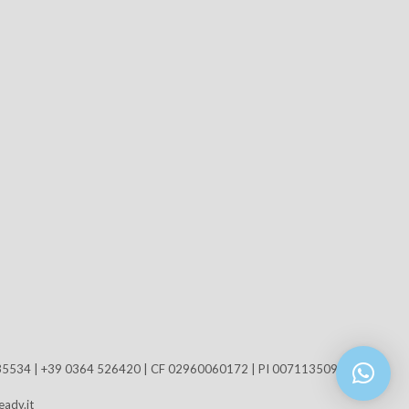
64 535534 | +39 0364 526420 | CF 02960060172 | PI 00711350983 |
adv.it